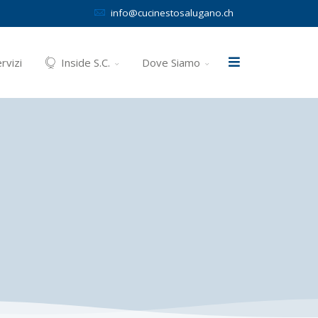
info@cucinestosalugano.ch
rvizi
Inside S.C.
Dove Siamo