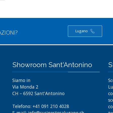
Lugano
AZIONI?
Showroom Sant'Antonino
S
Siamo in
Sc
Via Monda 2
Lu
CH – 6592 Sant'Antonino
co
sc
Telefono: +41 091 210 4028
co
E-mail: info@cucinestosalugano.ch