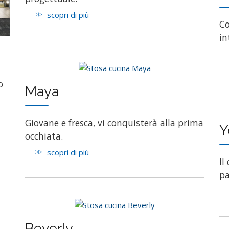
scopri di più
Co
in
o
Maya
Giovane e fresca, vi conquisterà alla prima
Y
occhiata.
scopri di più
Il
pa
Beverly