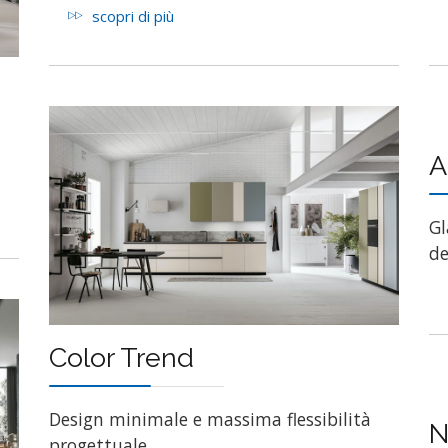
scopri di più
A
Gl
de
Color Trend
Design minimale e massima flessibilità
N
progettuale.