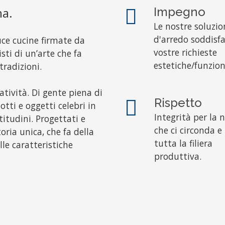
na.
Impegno
Le nostre soluzio
d'arredo soddisfa
uce cucine firmate da
vostre richieste
isti di un’arte che fa
estetiche/funzion
 tradizioni.
atività. Di gente piena di
Rispetto
tti e oggetti celebri in
Integrità per la 
titudini. Progettati e
che ci circonda e
toria unica, che fa della
tutta la filiera
lle caratteristiche
produttiva.