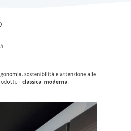
o
ch
rgonomia, sostenibilità e attenzione alle
prodotto -
classica
,
moderna
,