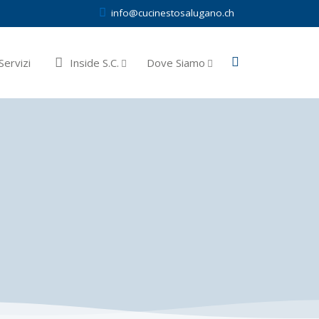
info@cucinestosalugano.ch
Servizi
Inside S.C.
Dove Siamo